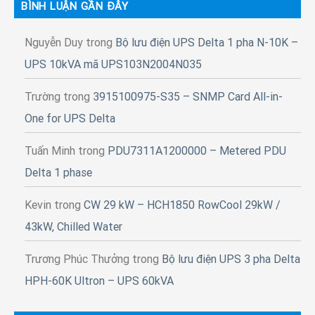
BÌNH LUẬN GẦN ĐÂY
Nguyễn Duy
trong
Bộ lưu điện UPS Delta 1 pha N-10K –
UPS 10kVA mã UPS103N2004N035
Trường
trong
3915100975-S35 – SNMP Card All-in-
One for UPS Delta
Tuấn Minh
trong
PDU7311A1200000 – Metered PDU
Delta 1 phase
Kevin
trong
CW 29 kW – HCH1850 RowCool 29kW /
43kW, Chilled Water
Trương Phúc Thưởng
trong
Bộ lưu điện UPS 3 pha Delta
HPH-60K Ultron – UPS 60kVA