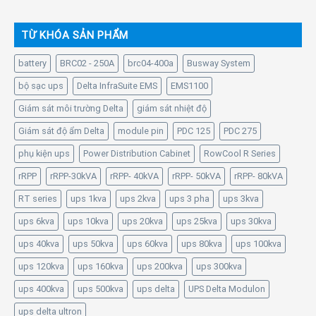
TỪ KHÓA SẢN PHẨM
battery
BRC02 - 250A
brc04-400a
Busway System
bộ sạc ups
Delta InfraSuite EMS
EMS1100
Giám sát môi trường Delta
giám sát nhiệt độ
Giám sát độ ẩm Delta
module pin
PDC 125
PDC 275
phụ kiện ups
Power Distribution Cabinet
RowCool R Series
rRPP
rRPP-30kVA
rRPP- 40kVA
rRPP- 50kVA
rRPP- 80kVA
RT series
ups 1kva
ups 2kva
ups 3 pha
ups 3kva
ups 6kva
ups 10kva
ups 20kva
ups 25kva
ups 30kva
ups 40kva
ups 50kva
ups 60kva
ups 80kva
ups 100kva
ups 120kva
ups 160kva
ups 200kva
ups 300kva
ups 400kva
ups 500kva
ups delta
UPS Delta Modulon
ups delta ultron