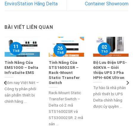
EnviroStation Hãng Delta
Container Showroom
BÀI VIẾT LIÊN QUAN
11
02
26
Th8
Th3
Th8
Tính Năng Của
Tính Năng Của
Bộ Lưu Điện UPS-
EMS1000 – Delta
STS16002SR –
60KVA – Giới
InfraSuite EMS
Rack-Mount
thiệu UPS 3 Pha
Static Transfer
HPH-60K Ultron
Switch
Hôm nay Việt Nét –
Tự hào là nhà phân
Công ty phân phối
Rack-Mount Static
phối thiết bị UPS
sản phẩm thiết bị
Transfer Switch –
Delta chính hãng
chính hãng ...
Delta có 2 mã
được ủy quyền ...
STS16002SR và
STS30002SR. 2 mã
sản ...