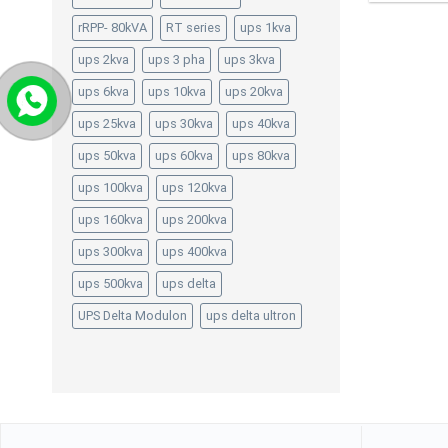
out of 5
rRPP- 80kVA
RT series
ups 1kva
ups 2kva
ups 3 pha
ups 3kva
ups 6kva
ups 10kva
ups 20kva
ups 25kva
ups 30kva
ups 40kva
ups 50kva
ups 60kva
ups 80kva
ups 100kva
ups 120kva
ups 160kva
ups 200kva
ups 300kva
ups 400kva
ups 500kva
ups delta
UPS Delta Modulon
ups delta ultron