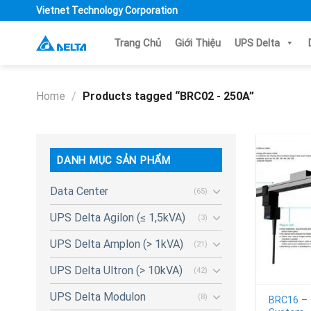
Skip
Vietnet Technology Corporation
to
content
Trang Chủ
Giới Thiệu
UPS Delta
Home
/
Products tagged “BRC02 - 250A”
DANH MỤC SẢN PHẨM
Data Center
(65)
UPS Delta Agilon (≤ 1,5kVA)
(3)
UPS Delta Amplon (> 1kVA)
(21)
UPS Delta Ultron (> 10kVA)
(42)
UPS Delta Modulon
(8)
BRC16 –