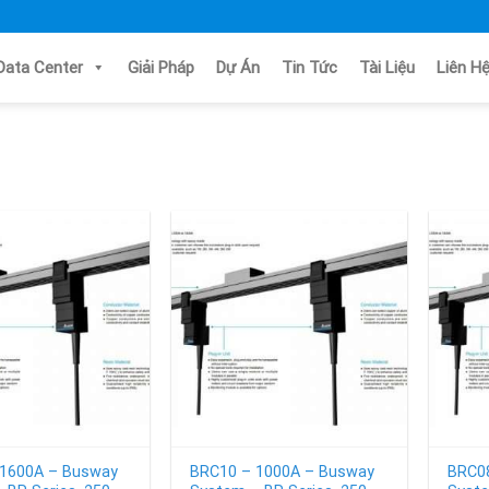
Data Center
Giải Pháp
Dự Án
Tin Tức
Tài Liệu
Li
 1600A – Busway
BRC10 – 1000A – Busway
BRC0