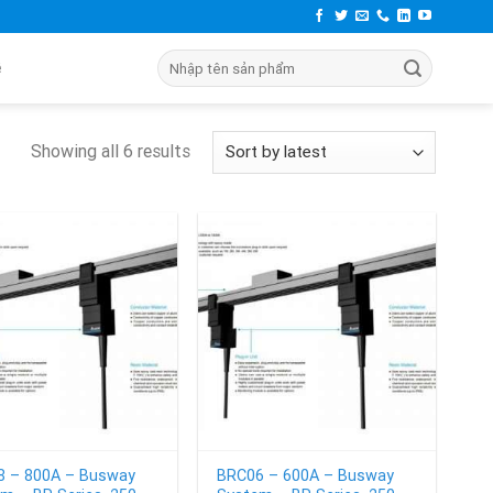
Search
ên Hệ
for:
Showing all 6 results
8 – 800A – Busway
BRC06 – 600A – Busway