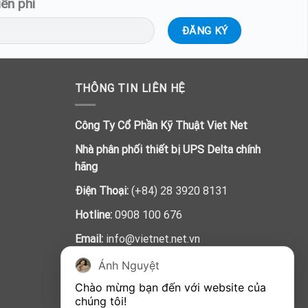
ễn phí
THÔNG TIN LIÊN HỆ
Công Ty Cổ Phần Kỹ Thuật Viet Net
Nhà phân phối thiết bị UPS Delta chính
hãng
Điện Thoại:
(+84) 28 3920 8131
Hotline:
0908 100 676
Email:
info@vietnet.net.vn
Địa chỉ:
55/5 Trần Đình Xu, Phường Cầu
Ánh Nguyệt
Kho, Quận 1, Thành Phố Hồ Chí Minh,
Chào mừng bạn đến với website của 
Việt Nam
chúng tôi!