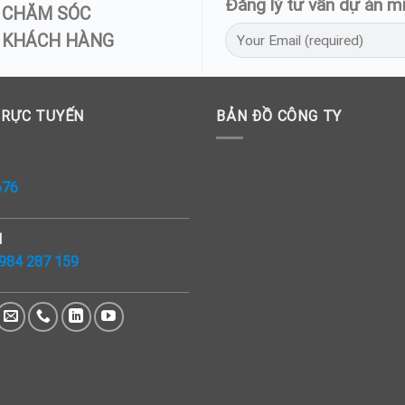
Đăng lý tư vấn dự án mi
CHĂM SÓC
KHÁCH HÀNG
TRỰC TUYẾN
BẢN ĐỒ CÔNG TY
676
1
984 287 159