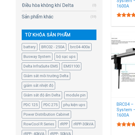
System –
Điều hòa không khí Delta
(0)
1600A
Sản phẩm khác
(59)
5.
Rated
out of 5
TỪ KHÓA SẢN PHẨM
battery
BRC02 - 250A
brc04-400a
Busway System
bộ sạc ups
Delta InfraSuite EMS
EMS1100
Giám sát môi trường Delta
giám sát nhiệt độ
Giám sát độ ẩm Delta
module pin
BRC04 – 
PDC 125
PDC 275
phụ kiện ups
System –
Power Distribution Cabinet
1600A
RowCool R Series
rRPP
rRPP-30kVA
5.
Rated
rRPP- 40kVA
rRPP- 50kVA