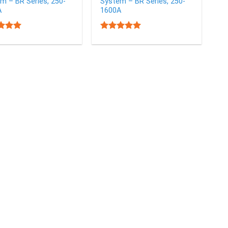
m – BR Series, 250-
System – BR Series, 250-
A
1600A
5.00
5.00
d
Rated
f 5
out of 5