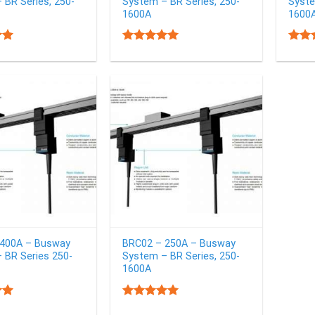
 BR Series, 250-
System – BR Series, 250-
Syste
1600A
1600
00
5.00
Rated
Rate
out of 5
out o
400A – Busway
BRC02 – 250A – Busway
 BR Series 250-
System – BR Series, 250-
1600A
00
5.00
Rated