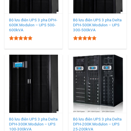
Bộ lưu điện UPS 3 pha DPH-
Bộ lưu điện UPS 3 pha Delta
600K Modulon – UPS 500-
DPH-500K Modulon – UPS
600kVA
300-500kVA
5.00
5.00
Rated
Rated
out of 5
out of 5
Bộ lưu điện UPS 3 pha Delta
Bộ lưu điện UPS 3 pha Delta
DPH-300K Modulon – UPS
DPH-200K Modulon – UPS
100-300kVA
25-200kVA