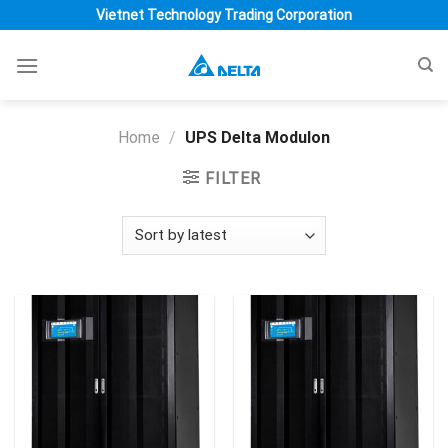
Skip
Vietnet Technology Trading Corporation
to
content
Home
/
UPS Delta Modulon
FILTER