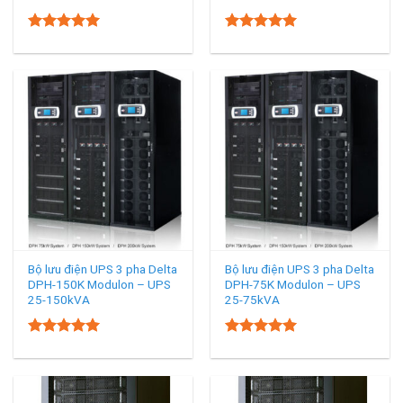
5.00
5.00
Rated
Rated
out of 5
out of 5
Bộ lưu điện UPS 3 pha Delta
Bộ lưu điện UPS 3 pha Delta
DPH-150K Modulon – UPS
DPH-75K Modulon – UPS
25-150kVA
25-75kVA
5.00
5.00
Rated
Rated
out of 5
out of 5