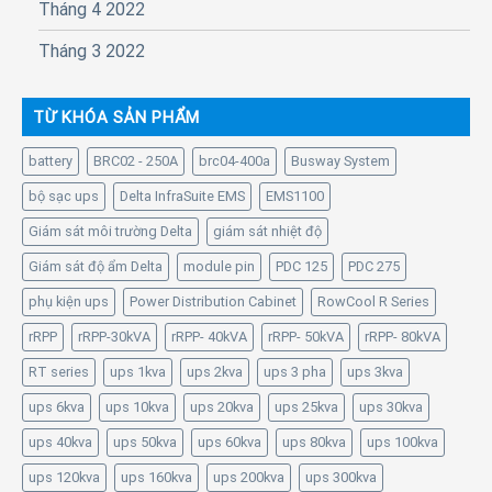
Tháng 4 2022
Tháng 3 2022
TỪ KHÓA SẢN PHẨM
battery
BRC02 - 250A
brc04-400a
Busway System
bộ sạc ups
Delta InfraSuite EMS
EMS1100
Giám sát môi trường Delta
giám sát nhiệt độ
Giám sát độ ẩm Delta
module pin
PDC 125
PDC 275
phụ kiện ups
Power Distribution Cabinet
RowCool R Series
rRPP
rRPP-30kVA
rRPP- 40kVA
rRPP- 50kVA
rRPP- 80kVA
RT series
ups 1kva
ups 2kva
ups 3 pha
ups 3kva
ups 6kva
ups 10kva
ups 20kva
ups 25kva
ups 30kva
ups 40kva
ups 50kva
ups 60kva
ups 80kva
ups 100kva
ups 120kva
ups 160kva
ups 200kva
ups 300kva