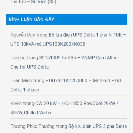
Tin tức – Sự kiện
(85)
BÌNH LUẬN GẦN ĐÂY
Nguyễn Duy
trong
Bộ lưu điện UPS Delta 1 pha N-10K –
UPS 10kVA mã UPS103N2004N035
Trường
trong
3915100975-S35 – SNMP Card All-in-
One for UPS Delta
Tuấn Minh
trong
PDU7311A1200000 – Metered PDU
Delta 1 phase
Kevin
trong
CW 29 kW – HCH1850 RowCool 29kW /
43kW, Chilled Water
Trương Phúc Thưởng
trong
Bộ lưu điện UPS 3 pha Delta