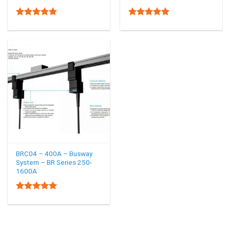
5.00
5.00
Rated
Rated
out of 5
out of 5
BRC04 – 400A – Busway
System – BR Series 250-
1600A
5.00
Rated
out of 5