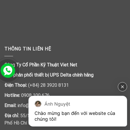
THÔNG TIN LIÊN HỆ
Công Ty Cổ Phần Kỹ Thuật Viet Net
Nhà phân phối thiết bị UPS Delta chính hãng
Điện Thoại:
(+84) 28 3920 8131
Hotline:
0908 100 676
Ánh Nguyệt
Email:
info@vietnet.net.vn
Chào mừng bạn đến với website của 
Địa chỉ:
55/5 Trần Đình Xu, Phường Cầu Kho, Quận 1, Thành
chúng tôi!
Phố Hồ Chí Minh, Việt Nam