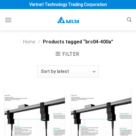
Skip
Vietnet Technology Trading Corporation
to
content
Home
/
Products tagged “brc04-400a”
FILTER