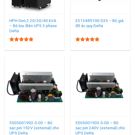
HPH Gen.2 20/30/40 kVA
3313489100-S35 – Bộ giá
– Bộ lưu điện UPS 3 phase
đỡ ắc quy Delta
Delta
5.00
5.00
Rated
Rated
out of 5
out of 5
5505001902-S-00 – Bộ
5505001903-S-00 – Bộ
sạc pin 192V (external) cho
sạc pin 240V (external) cho
UPS Delta
UPS Delta