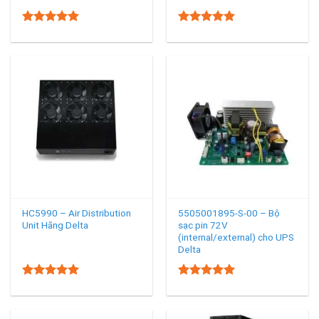
5.00
5.00
Rated
Rated
out of 5
out of 5
HC5990 – Air Distribution
5505001895-S-00 – Bộ
Unit Hãng Delta
sạc pin 72V
(internal/external) cho UPS
Delta
5.00
5.00
Rated
Rated
out of 5
out of 5