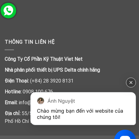
THÔNG TIN LIÊN HỆ
Công Ty Cổ Phần Kỹ Thuật Viet Net
Nhà phân phối thiết bị UPS Delta chính hãng
Điện Thoại:
(+84) 28 3920 8131
Hotline:
0908 100 676
Ánh Nguyệt
Email:
info@vietnet.net.vn
Chào mừng bạn đến với website của 
Địa chỉ:
55/5 Trần Đình Xu, Phường Cầu Kho, Quận 1, Thành
chúng tôi!
Phố Hồ Chí Minh, Việt Nam