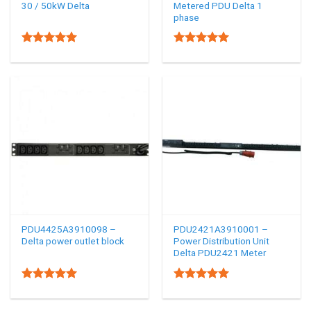
30 / 50kW Delta
Metered PDU Delta 1
phase
5.00
5.00
Rated
Rated
out of 5
out of 5
PDU4425A3910098 –
PDU2421A3910001 –
Delta power outlet block
Power Distribution Unit
Delta PDU2421 Meter
5.00
5.00
Rated
Rated
out of 5
out of 5