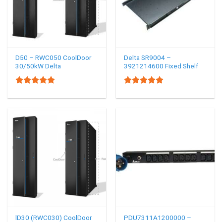
D50 – RWC050 CoolDoor
Delta SR9004 –
30/50kW Delta
3921214600 Fixed Shelf
5.00
5.00
Rated
Rated
out of 5
out of 5
lD30 (RWC030) CoolDoor
PDU7311A1200000 –