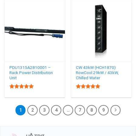
PDU1315A2810001 –
CW 43kW (HCH1870)
Rack Power Distribution
RowCool 29kW / 43kW,
Unit
Chilled Water
5.00
5.00
Rated
Rated
out of 5
out of 5
1
2
3
4
…
7
8
9