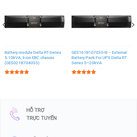
Battery module Delta RT-Series
GES161B107035-N – External
5-10kVA, li-ion EBC chassis
Battery Pack For UPS Delta RT
(GES021B704035)
Series 5~20kVA
5.00
5.00
Rated
Rated
out of 5
out of 5
HỖ TRỢ
TRỰC TUYẾN