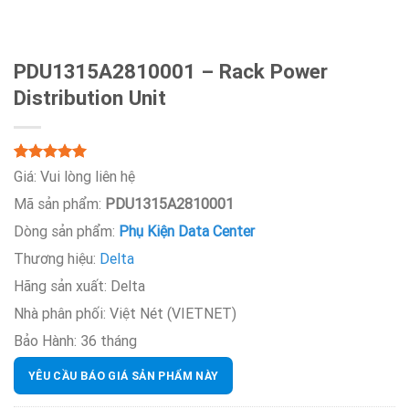
PDU1315A2810001 – Rack Power
Distribution Unit
5.00
Rated
7
Giá:
Vui lòng liên hệ
out of 5
Mã sản phẩm:
PDU1315A2810001
based on
customer
Dòng sản phẩm:
Phụ Kiện Data Center
ratings
Thương hiệu:
Delta
Hãng sản xuất:
Delta
Nhà phân phối:
Việt Nét (VIETNET)
Bảo Hành:
36 tháng
YÊU CẦU BÁO GIÁ SẢN PHẨM NÀY