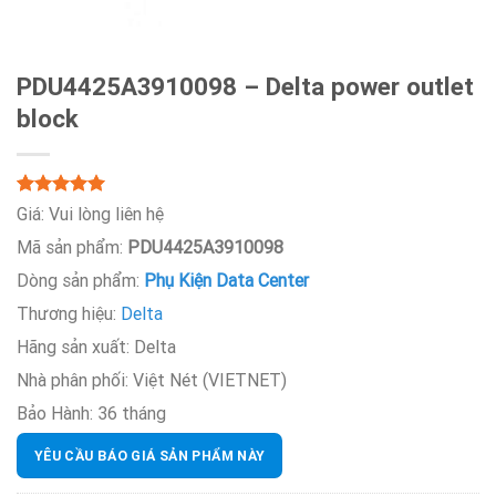
PDU4425A3910098 – Delta power outlet
block
5.00
Rated
7
Giá:
Vui lòng liên hệ
out of 5
Mã sản phẩm:
PDU4425A3910098
based on
customer
Dòng sản phẩm:
Phụ Kiện Data Center
ratings
Thương hiệu:
Delta
Hãng sản xuất:
Delta
Nhà phân phối:
Việt Nét (VIETNET)
Bảo Hành:
36 tháng
YÊU CẦU BÁO GIÁ SẢN PHẨM NÀY