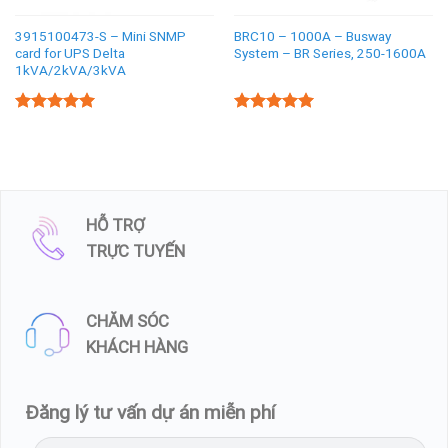
3915100473-S – Mini SNMP
BRC10 – 1000A – Busway
card for UPS Delta
System – BR Series, 250-1600A
1kVA/2kVA/3kVA
5.00
5.00
Rated
Rated
out of 5
out of 5
HỖ TRỢ
TRỰC TUYẾN
CHĂM SÓC
KHÁCH HÀNG
Đăng lý tư vấn dự án miễn phí