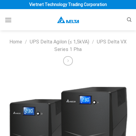
Skip
Vietnet Technology Trading Corporation
to
content
Home
/
UPS Delta Agilon (≤ 1,5kVA)
/
UPS Delta VX
Series 1 Pha