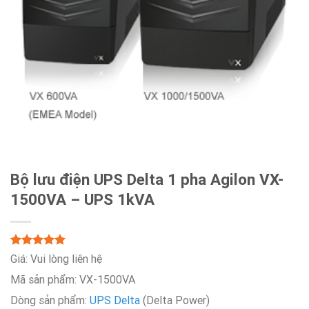
Bộ lưu điện UPS Delta 1 pha Agilon VX-
1500VA – UPS 1kVA
5.00
Rated
2
Giá:
Vui lòng liên hệ
out of 5
Mã sản phẩm: VX-1500VA
based on
customer
Dòng sản phẩm:
UPS Delta
(Delta Power)
ratings