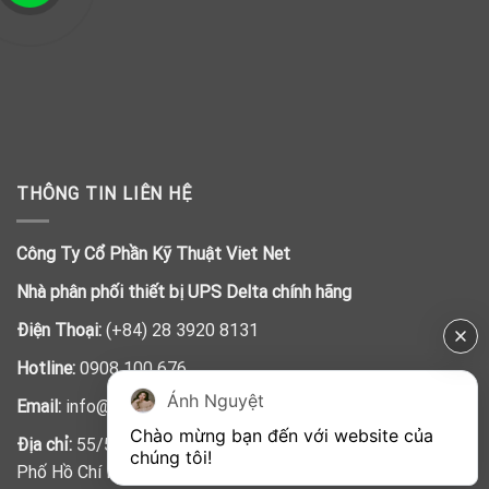
THÔNG TIN LIÊN HỆ
Công Ty Cổ Phần Kỹ Thuật Viet Net
Nhà phân phối thiết bị UPS Delta chính hãng
Điện Thoại:
(+84) 28 3920 8131
Hotline:
0908 100 676
Ánh Nguyệt
Email:
info@vietnet.net.vn
Chào mừng bạn đến với website của 
Địa chỉ:
55/5 Trần Đình Xu, Phường Cầu Kho, Quận 1, Thành
chúng tôi!
Phố Hồ Chí Minh, Việt Nam