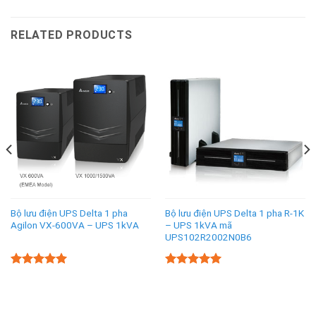
RELATED PRODUCTS
Bộ lưu điện UPS Delta 1 pha
Bộ lưu điện UPS Delta 1 pha R-1K
Agilon VX-600VA – UPS 1kVA
– UPS 1kVA mã
UPS102R2002N0B6
5.00
5.00
Rated
Rated
out of 5
out of 5