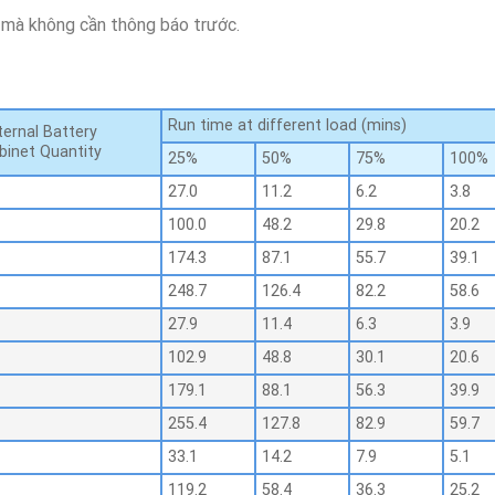
i mà không cần thông báo trước.
Run time at different load (mins)
ternal Battery
binet Quantity
25%
50%
75%
100%
27.0
11.2
6.2
3.8
100.0
48.2
29.8
20.2
174.3
87.1
55.7
39.1
248.7
126.4
82.2
58.6
27.9
11.4
6.3
3.9
102.9
48.8
30.1
20.6
179.1
88.1
56.3
39.9
255.4
127.8
82.9
59.7
33.1
14.2
7.9
5.1
119.2
58.4
36.3
25.2