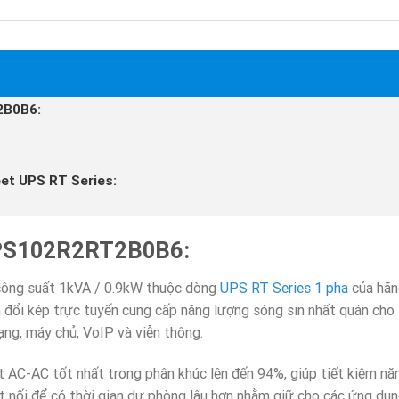
2B0B6:
eet UPS RT Series:
 UPS102R2RT2B0B6:
ng suất 1kVA / 0.9kW thuộc dòng
UPS RT Series 1 pha
của hãn
 đổi kép trực tuyến cung cấp năng lượng sóng sin nhất quán cho 
ạng, máy chủ, VoIP và viễn thông.
ất AC-AC tốt nhất trong phân khúc lên đến 94%, giúp tiết kiệm nă
t nối để có thời gian dự phòng lâu hơn nhằm giữ cho các ứng dụ