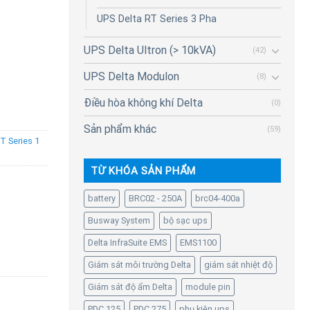
UPS Delta RT Series 3 Pha
UPS Delta Ultron (> 10kVA)
(42)
UPS Delta Modulon
(8)
Điều hòa không khí Delta
(0)
Sản phẩm khác
(59)
T Series 1
TỪ KHÓA SẢN PHẨM
battery
BRC02 - 250A
brc04-400a
Busway System
bộ sạc ups
Delta InfraSuite EMS
EMS1100
Giám sát môi trường Delta
giám sát nhiệt độ
Giám sát độ ẩm Delta
module pin
PDC 125
PDC 275
phụ kiện ups