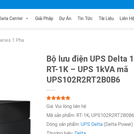
Data Center
Giải Pháp
Dự Án
Tin Tức
Tài Liệu
Li
eries 1 Pha
Bộ lưu điện UPS Delta 1
RT-1K – UPS 1kVA mã
UPS102R2RT2B0B6
5.00
Rated
2
Giá:
Vui lòng liên hệ
out of 5
Mã sản phẩm: RT-1K, UPS102R2RT2B0B
based on
customer
Dòng sản phẩm:
UPS Delta
(Delta Power)
ratings
Thương hiệu:
Delta