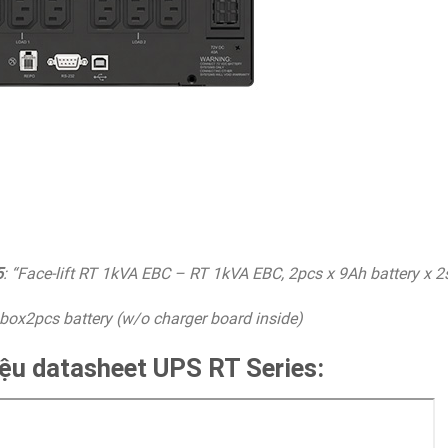
5
: “Face-lift RT 1kVA EBC – RT 1kVA EBC, 2pcs x 9Ah battery x 2
 box2pcs battery (w/o charger board inside)
iệu datasheet UPS RT Series: