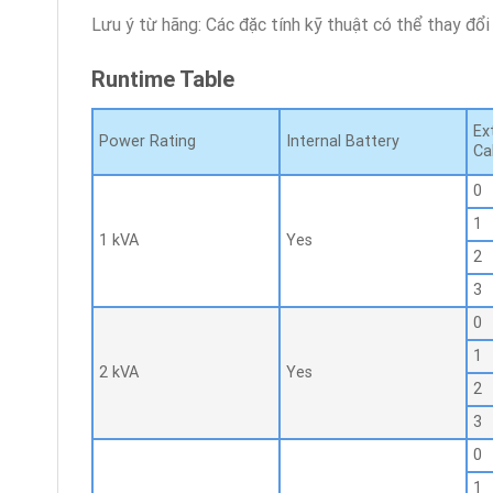
Lưu ý từ hãng: Các đặc tính kỹ thuật có thể thay đổ
Runtime Table
Ex
Power Rating
Internal Battery
Ca
0
1
1 kVA
Yes
2
3
0
1
2 kVA
Yes
2
3
0
1