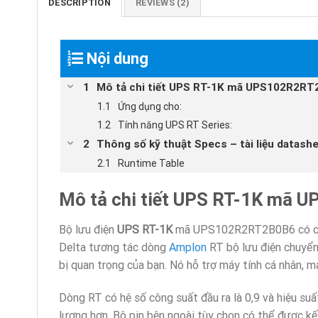
DESCRIPTION
REVIEWS (2)
Nội dung
Mô tả chi tiết UPS RT-1K mã UPS102R2RT
Ứng dụng cho:
Tính năng UPS RT Series:
Thông số kỹ thuật Specs – tài liệu datash
Runtime Table
Mô tả chi tiết UPS RT-1K mã
Bộ lưu điện
UPS RT-1K
mã UPS102R2RT2B0B6 có cô
Delta tương tác dòng
Amplon
RT bộ lưu điện chuyển
bị quan trọng của bạn. Nó hỗ trợ máy tính cá nhân, m
Dòng RT có hệ số công suất đầu ra là 0,9 và hiệu su
lượng hơn. Bộ pin bên ngoài tùy chọn có thể được kế