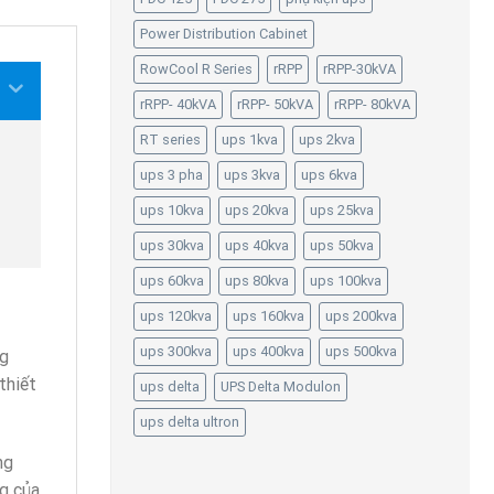
Power Distribution Cabinet
RowCool R Series
rRPP
rRPP-30kVA
rRPP- 40kVA
rRPP- 50kVA
rRPP- 80kVA
RT series
ups 1kva
ups 2kva
ups 3 pha
ups 3kva
ups 6kva
ups 10kva
ups 20kva
ups 25kva
ups 30kva
ups 40kva
ups 50kva
ups 60kva
ups 80kva
ups 100kva
ups 120kva
ups 160kva
ups 200kva
ups 300kva
ups 400kva
ups 500kva
g
thiết
ups delta
UPS Delta Modulon
ups delta ultron
ng
ng của