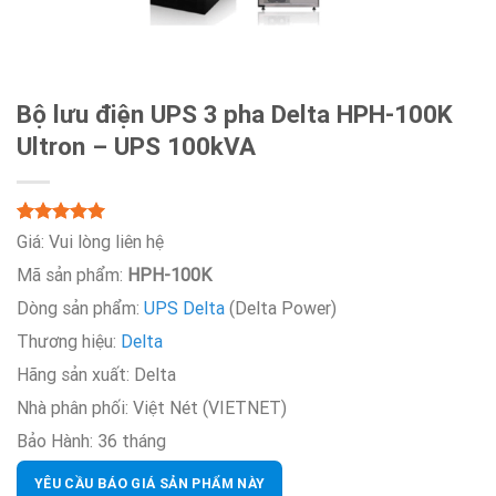
Bộ lưu điện UPS 3 pha Delta HPH-100K
Ultron – UPS 100kVA
5.00
Rated
2
Giá:
Vui lòng liên hệ
out of 5
Mã sản phẩm:
HPH-100K
based on
customer
Dòng sản phẩm:
UPS Delta
(Delta Power)
ratings
Thương hiệu:
Delta
Hãng sản xuất:
Delta
Nhà phân phối:
Việt Nét (VIETNET)
Bảo Hành:
36 tháng
YÊU CẦU BÁO GIÁ SẢN PHẨM NÀY