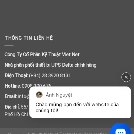
THÔNG TIN LIÊN HỆ
Công Ty Cổ Phần Kỹ Thuật Viet Net
Nhà phân phối thiết bị UPS Delta chính hãng
Điện Thoại:
(+84) 28 3920 8131
Hotline:
0908 100 676
Ánh Nguyệt
Email:
info@vietnet.net.vn
Chào mừng bạn đến với website của 
Địa chỉ:
55/5 Trần Đình Xu, Phường Cầu Kho, Quận 1, Thành
chúng tôi!
Phố Hồ Chí Minh, Việt Nam