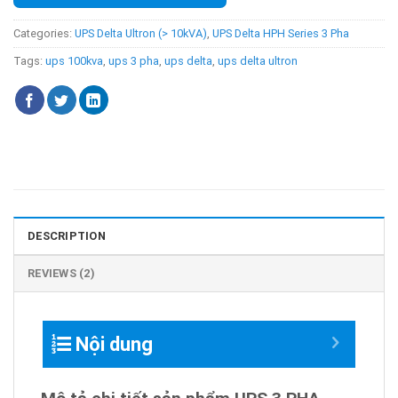
Categories:
UPS Delta Ultron (> 10kVA)
,
UPS Delta HPH Series 3 Pha
Tags:
ups 100kva
,
ups 3 pha
,
ups delta
,
ups delta ultron
DESCRIPTION
REVIEWS (2)
Nội dung
Mô tả chi tiết sản phẩm UPS 3 PHA