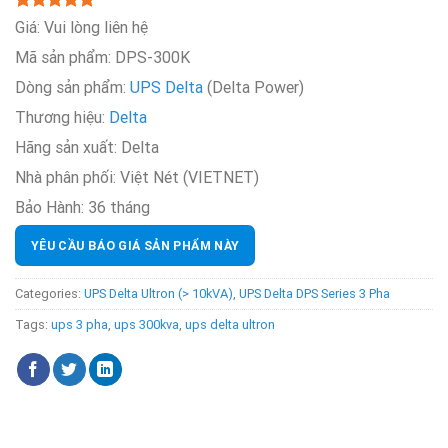
5.00
Rated
2
Giá:
Vui lòng liên hệ
out of 5
Mã sản phẩm: DPS-300K
based on
customer
Dòng sản phẩm:
UPS Delta
(Delta Power)
ratings
Thương hiệu:
Delta
Hãng sản xuất:
Delta
Nhà phân phối:
Việt Nét (VIETNET)
Bảo Hành:
36 tháng
YÊU CẦU BÁO GIÁ SẢN PHẨM NÀY
Categories:
UPS Delta Ultron (> 10kVA)
,
UPS Delta DPS Series 3 Pha
Tags:
ups 3 pha
,
ups 300kva
,
ups delta ultron