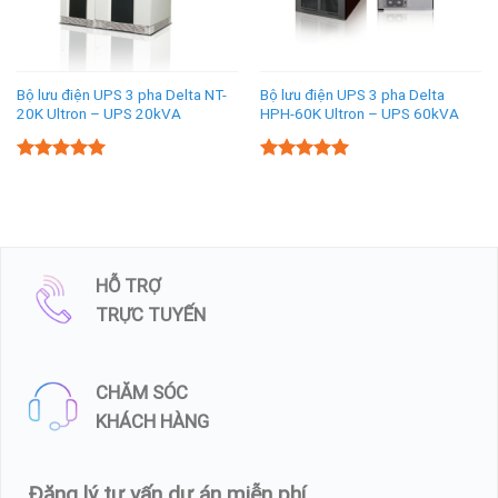
Bộ lưu điện UPS 3 pha Delta NT-
Bộ lưu điện UPS 3 pha Delta
20K Ultron – UPS 20kVA
HPH-60K Ultron – UPS 60kVA
5.00
5.00
Rated
Rated
out of 5
out of 5
HỖ TRỢ
TRỰC TUYẾN
CHĂM SÓC
KHÁCH HÀNG
Đăng lý tư vấn dự án miễn phí