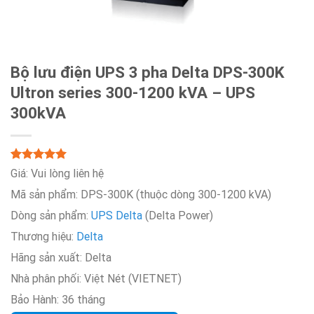
Bộ lưu điện UPS 3 pha Delta DPS-300K
Ultron series 300-1200 kVA – UPS
300kVA
5.00
Rated
2
Giá:
Vui lòng liên hệ
out of 5
Mã sản phẩm: DPS-300K (thuộc dòng 300-1200 kVA)
based on
customer
Dòng sản phẩm:
UPS Delta
(Delta Power)
ratings
Thương hiệu:
Delta
Hãng sản xuất:
Delta
Nhà phân phối:
Việt Nét (VIETNET)
Bảo Hành:
36 tháng