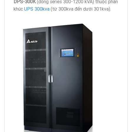
DPS-300K
(dòng series 300-1200 kVA)
thuộc phân
khúc
UPS 300kva
(từ 300kva đến dưới 301kva).