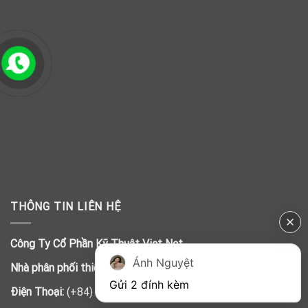
THÔNG TIN LIÊN HỆ
Công Ty Cổ Phần Kỹ Thuật Viet Net
Ánh Nguyệt
Nhà phân phối thiết bị UPS Delta chính hãng
Gửi 2 đính kèm
Điện Thoại:
(+84) 28 3920 8131