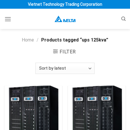
Skip
Vietnet Technology Trading Corporation
to
content
Home
/
Products tagged “ups 125kva”
FILTER