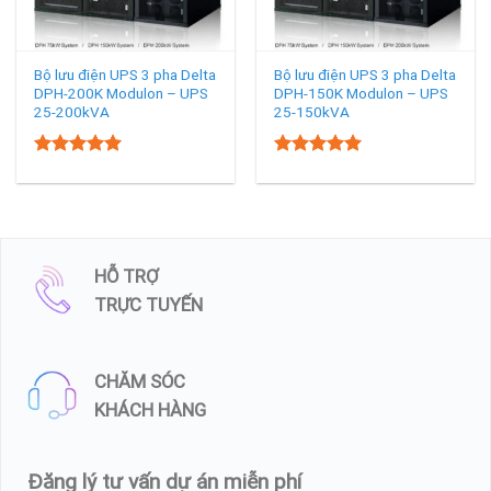
Bộ lưu điện UPS 3 pha Delta
Bộ lưu điện UPS 3 pha Delta
DPH-200K Modulon – UPS
DPH-150K Modulon – UPS
25-200kVA
25-150kVA
5.00
5.00
Rated
Rated
out of 5
out of 5
HỖ TRỢ
TRỰC TUYẾN
CHĂM SÓC
KHÁCH HÀNG
Đăng lý tư vấn dự án miễn phí