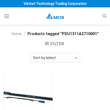
Skip
Vietnet Technology Trading Corporation
to
content
Home
/
Products tagged “PDU1311A2710001”
FILTER