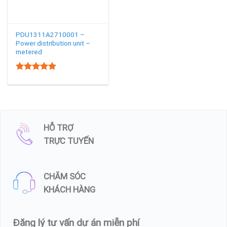
PDU1311A2710001 –
Power distribution unit –
metered
5.00
Rated
out of 5
HỖ TRỢ
TRỰC TUYẾN
CHĂM SÓC
KHÁCH HÀNG
Đăng lý tư vấn dự án miễn phí